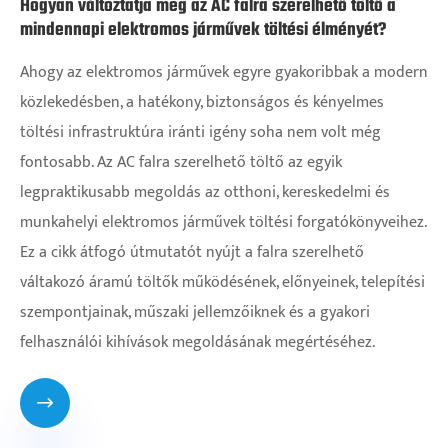
Hogyan változtatja meg az AC falra szerelhető töltő a
mindennapi elektromos járművek töltési élményét?
Ahogy az elektromos járművek egyre gyakoribbak a modern
közlekedésben, a hatékony, biztonságos és kényelmes
töltési infrastruktúra iránti igény soha nem volt még
fontosabb. Az AC falra szerelhető töltő az egyik
legpraktikusabb megoldás az otthoni, kereskedelmi és
munkahelyi elektromos járművek töltési forgatókönyveihez.
Ez a cikk átfogó útmutatót nyújt a falra szerelhető
váltakozó áramú töltők működésének, előnyeinek, telepítési
szempontjainak, műszaki jellemzőiknek és a gyakori
felhasználói kihívások megoldásának megértéséhez.
