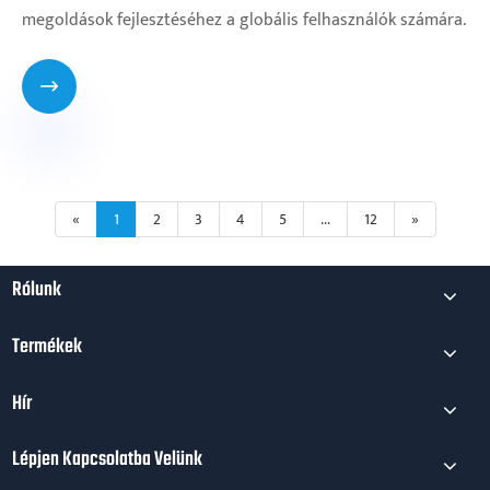
megoldások fejlesztéséhez a globális felhasználók számára.

«
1
2
3
4
5
...
12
»
Rólunk
Termékek
Hír
Lépjen Kapcsolatba Velünk