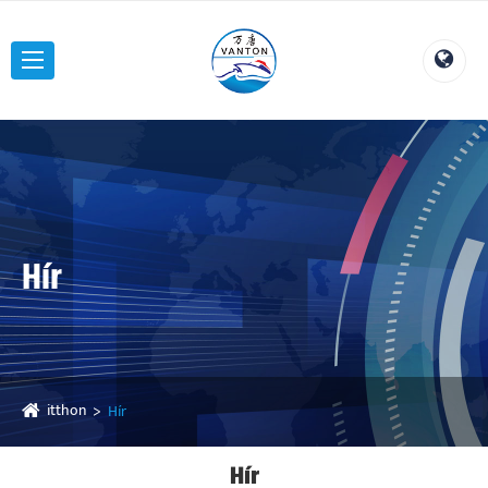
Hír
itthon
Hír
Hír