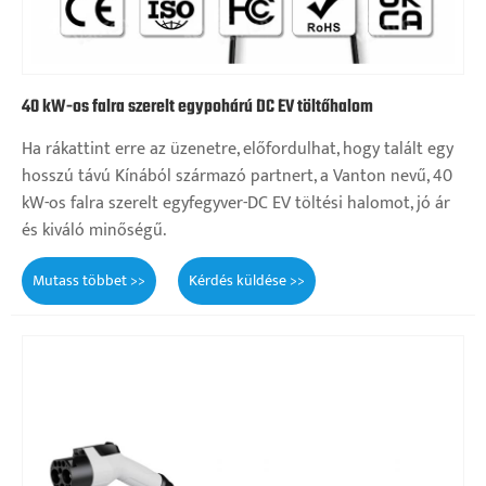
40 kW-os falra szerelt egypohárú DC EV töltőhalom
Ha rákattint erre az üzenetre, előfordulhat, hogy talált egy
hosszú távú Kínából származó partnert, a Vanton nevű, 40
kW-os falra szerelt egyfegyver-DC EV töltési halomot, jó ár
és kiváló minőségű.
Mutass többet >>
Kérdés küldése >>