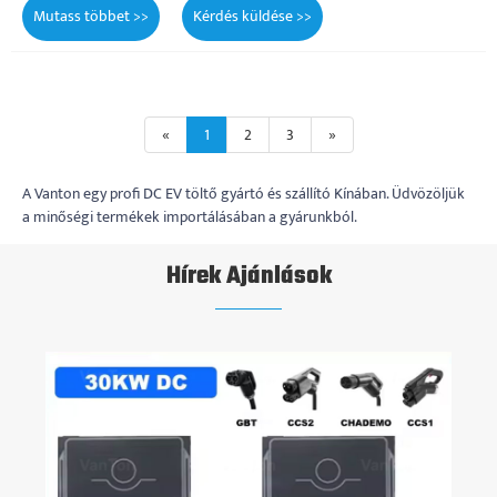
Mutass többet >>
Kérdés küldése >>
«
1
2
3
»
A Vanton egy profi DC EV töltő gyártó és szállító Kínában. Üdvözöljük
a minőségi termékek importálásában a gyárunkból.
Hírek Ajánlások