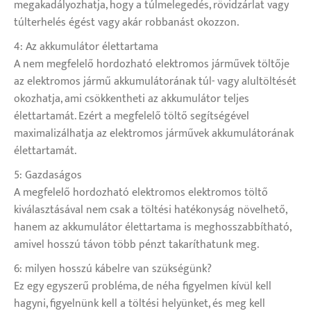
megakadályozhatja, hogy a túlmelegedés, rövidzárlat vagy
túlterhelés égést vagy akár robbanást okozzon.
4: Az akkumulátor élettartama
A nem megfelelő hordozható elektromos járművek töltője
az elektromos jármű akkumulátorának túl- vagy alultöltését
okozhatja, ami csökkentheti az akkumulátor teljes
élettartamát. Ezért a megfelelő töltő segítségével
maximalizálhatja az elektromos járművek akkumulátorának
élettartamát.
5: Gazdaságos
A megfelelő hordozható elektromos elektromos töltő
kiválasztásával nem csak a töltési hatékonyság növelhető,
hanem az akkumulátor élettartama is meghosszabbítható,
amivel hosszú távon több pénzt takaríthatunk meg.
6: milyen hosszú kábelre van szükségünk?
Ez egy egyszerű probléma, de néha figyelmen kívül kell
hagyni, figyelnünk kell a töltési helyünket, és meg kell