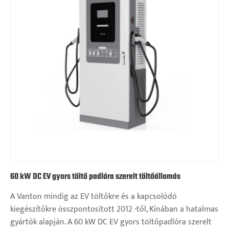
60 kW DC EV gyors töltő padlóra szerelt töltőállomás
A Vanton mindig az EV töltőkre és a kapcsolódó
kiegészítőkre összpontosított 2012 -től, Kínában a hatalmas
gyártók alapján. A 60 kW DC EV gyors töltőpadlóra szerelt