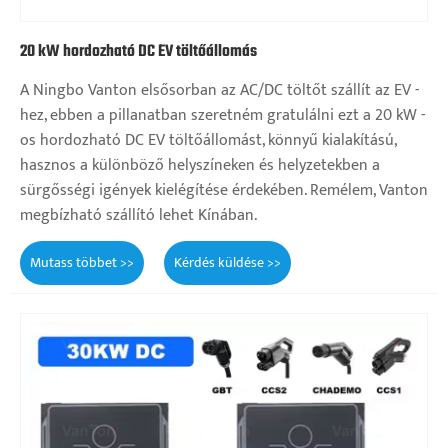
20 kW hordozható DC EV töltőállomás
A Ningbo Vanton elsősorban az AC/DC töltőt szállít az EV -
hez, ebben a pillanatban szeretném gratulálni ezt a 20 kW -
os hordozható DC EV töltőállomást, könnyű kialakítású,
hasznos a különböző helyszíneken és helyzetekben a
sürgősségi igények kielégítése érdekében. Remélem, Vanton
megbízható szállító lehet Kínában.
Mutass többet >>
Kérdés küldése >>