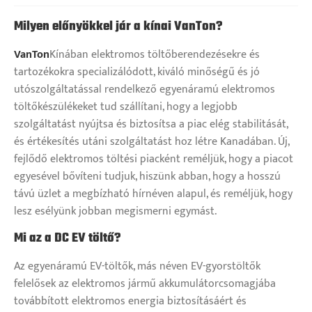
Milyen előnyökkel jár a kínai VanTon?
VanTon
Kínában elektromos töltőberendezésekre és
tartozékokra specializálódott, kiváló minőségű és jó
utószolgáltatással rendelkező egyenáramú elektromos
töltőkészülékeket tud szállítani, hogy a legjobb
szolgáltatást nyújtsa és biztosítsa a piac elég stabilitását,
és értékesítés utáni szolgáltatást hoz létre Kanadában. Új,
fejlődő elektromos töltési piacként reméljük, hogy a piacot
egyesével bővíteni tudjuk, hiszünk abban, hogy a hosszú
távú üzlet a megbízható hírnéven alapul, és reméljük, hogy
lesz esélyünk jobban megismerni egymást.
Mi az a DC EV töltő?
Az egyenáramú EV-töltők, más néven EV-gyorstöltők
felelősek az elektromos jármű akkumulátorcsomagjába
továbbított elektromos energia biztosításáért és