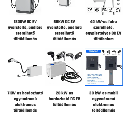
180KW DC EV
60KW DC EV
40 kW-os falra
gyorstöltő, padlóra
gyorstöltő, padlóra
szerelhető,
szerelhető
szerelhető
egypisztolyos DC EV
töltőállomás
töltőállomás
töltőhalom
7KW-os hordozható
20 kW-os
30 kW-os mobil
egyenáramú
hordozható DC EV
egyenáramú
elektromos
töltőállomás
elektromos
töltőállomás
töltőállomás