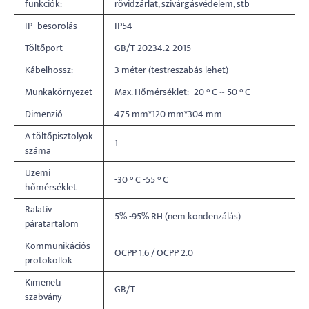
funkciók:
rövidzárlat, szivárgásvédelem, stb
IP -besorolás
IP54
Töltőport
GB/T 20234.2-2015
Kábelhossz:
3 méter (testreszabás lehet)
Munkakörnyezet
Max. Hőmérséklet: -20 ° C ~ 50 ° C
Dimenzió
475 mm*120 mm*304 mm
A töltőpisztolyok
1
száma
Üzemi
-30 ° C -55 ° C
hőmérséklet
Ralatív
5% -95% RH (nem kondenzálás)
páratartalom
Kommunikációs
OCPP 1.6 / OCPP 2.0
protokollok
Kimeneti
GB/T
szabvány