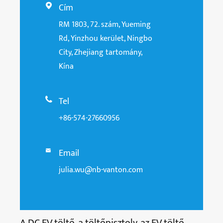
Cím

RM 1803, 72. szám, Yueming
Rd, Yinzhou kerület, Ningbo
City, Zhejiang tartomány,
Kína
Tel

+86-574-27660956
Email

julia.wu@nb-vanton.com