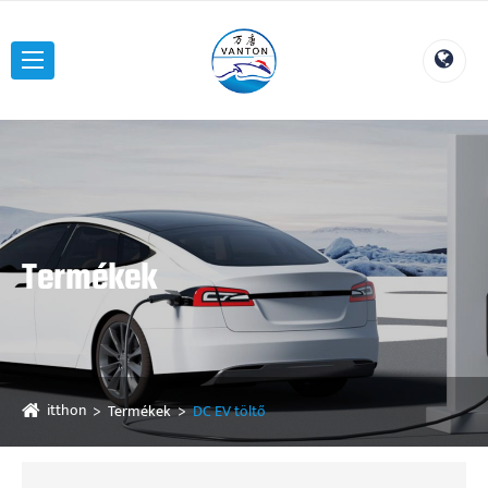
Termékek
itthon
Termékek
DC EV töltő