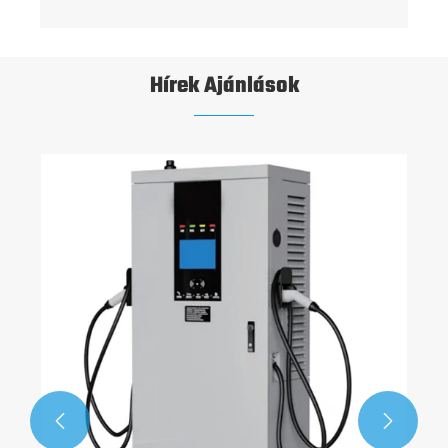
Hírek Ajánlások

