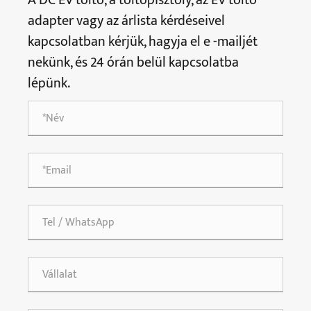
A DC EV töltő, a töltőpisztoly, az EV töltő
adapter vagy az árlista kérdéseivel
kapcsolatban kérjük, hagyja el e -mailjét
nekünk, és 24 órán belül kapcsolatba
lépünk.