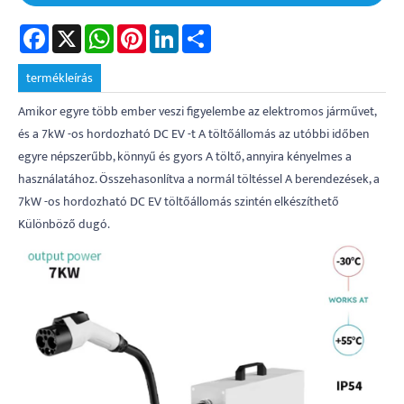
Facebook
X
WhatsApp
Pinterest
LinkedIn
Share
termékleírás
Amikor egyre több ember veszi figyelembe az elektromos járművet,
és a 7kW -os hordozható DC EV -t A töltőállomás az utóbbi időben
egyre népszerűbb, könnyű és gyors A töltő, annyira kényelmes a
használatához. Összehasonlítva a normál töltéssel A berendezések, a
7kW -os hordozható DC EV töltőállomás szintén elkészíthető
Különböző dugó.