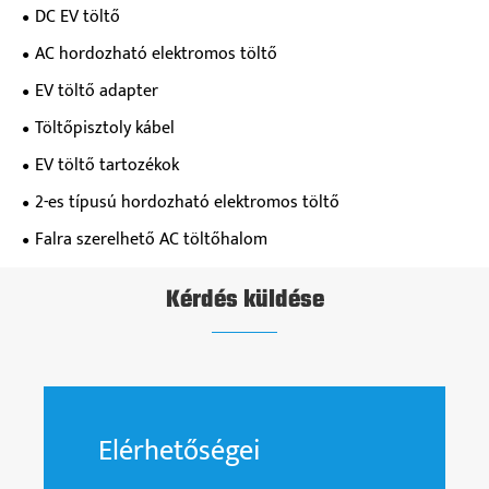
DC EV töltő
AC hordozható elektromos töltő
EV töltő adapter
Töltőpisztoly kábel
EV töltő tartozékok
2-es típusú hordozható elektromos töltő
Falra szerelhető AC töltőhalom
Kérdés küldése
Elérhetőségei