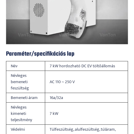
Paraméter/specifikációs lap
Név
7 kW hordozható DC EV töltőállomás
Névleges
bemeneti
AC 110 ~ 250 V
feszültség
Bemeneti áram
16a/32a
Névleges
kimeneti
7 kW
teljesítmény
Védelmi
Túlfeszültség, alulfeszültség, túláram,