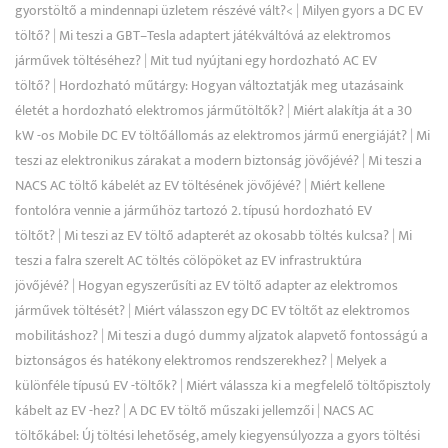
gyorstöltő a mindennapi üzletem részévé vált?<
|
Milyen gyors a DC EV
töltő?
|
Mi teszi a GBT–Tesla adaptert játékváltóvá az elektromos
járművek töltéséhez?
|
Mit tud nyújtani egy hordozható AC EV
töltő?
|
Hordozható műtárgy: Hogyan változtatják meg utazásaink
életét a hordozható elektromos járműtöltők?
|
Miért alakítja át a 30
kW -os Mobile DC EV töltőállomás az elektromos jármű energiáját?
|
Mi
teszi az elektronikus zárakat a modern biztonság jövőjévé?
|
Mi teszi a
NACS AC töltő kábelét az EV töltésének jövőjévé?
|
Miért kellene
fontolóra vennie a járműhöz tartozó 2. típusú hordozható EV
töltőt?
|
Mi teszi az EV töltő adapterét az okosabb töltés kulcsa?
|
Mi
teszi a falra szerelt AC töltés cölöpöket az EV infrastruktúra
jövőjévé?
|
Hogyan egyszerűsíti az EV töltő adapter az elektromos
járművek töltését?
|
Miért válasszon egy DC EV töltőt az elektromos
mobilitáshoz?
|
Mi teszi a dugó dummy aljzatok alapvető fontosságú a
biztonságos és hatékony elektromos rendszerekhez?
|
Melyek a
különféle típusú EV -töltők?
|
Miért válassza ki a megfelelő töltőpisztoly
kábelt az EV -hez?
|
A DC EV töltő műszaki jellemzői
|
NACS AC
töltőkábel: Új töltési lehetőség, amely kiegyensúlyozza a gyors töltési