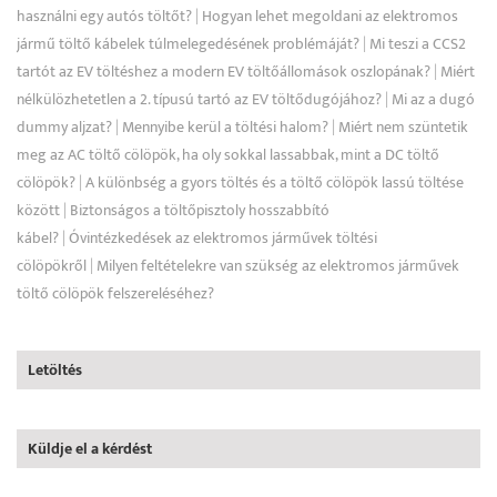
használni egy autós töltőt?
|
Hogyan lehet megoldani az elektromos
jármű töltő kábelek túlmelegedésének problémáját?
|
Mi teszi a CCS2
tartót az EV töltéshez a modern EV töltőállomások oszlopának?
|
Miért
nélkülözhetetlen a 2. típusú tartó az EV töltődugójához?
|
Mi az a dugó
dummy aljzat?
|
Mennyibe kerül a töltési halom?
|
Miért nem szüntetik
meg az AC töltő cölöpök, ha oly sokkal lassabbak, mint a DC töltő
cölöpök?
|
A különbség a gyors töltés és a töltő cölöpök lassú töltése
között
|
Biztonságos a töltőpisztoly hosszabbító
kábel?
|
Óvintézkedések az elektromos járművek töltési
cölöpökről
|
Milyen feltételekre van szükség az elektromos járművek
töltő cölöpök felszereléséhez?
Letöltés
Küldje el a kérdést