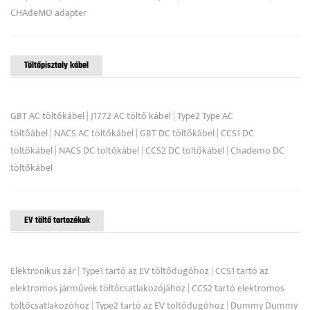
CHAdeMO adapter
Töltőpisztoly kábel
GBT AC töltőkábel
|
J1772 AC töltő kábel
|
Type2 Type AC
töltőábel
|
NACS AC töltőkábel
|
GBT DC töltőkábel
|
CCS1 DC
töltőkábel
|
NACS DC töltőkábel
|
CCS2 DC töltőkábel
|
Chademo DC
töltőkábel
EV töltő tartozékok
Elektronikus zár
|
Type1 tartó az EV töltődugóhoz
|
CCS1 tartó az
elektromos járművek töltőcsatlakozójához
|
CCS2 tartó elektromos
töltőcsatlakozóhoz
|
Type2 tartó az EV töltődugóhoz
|
Dummy Dummy