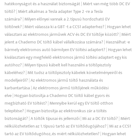
hatékonyságot és a használat biztonságát
|
Miért van még több DC EV
töltő?
|
Miért alkalmas a Tesla adapter Type 2 -re a Tesla
számára?
|
Milyen előnyei vannak a 2. típusú hordozható EV
töltőnek?
|
Miért válassza ki a GBT -t a CCS1 adapterhez?
|
Hogyan lehet
választani az elektromos járművek ACV és DC EV töltője között?
|
Miért
jelent a Chademo DC töltő kábel vállalkozása számára?
|
Használhat -e
bármely elektromos autó bármilyen EV töltési adaptert?
|
Hogyan lehet
kiválasztani egy megfelelő elektromos jármű töltési adaptert egy kis
autóhoz?
|
Milyen típusú kábelt kell használni a töltőpisztoly
kábeléhez?
|
Mit tudsz a töltőpisztoly kábelek követelményeiről és
modelljeiről?
|
Az elektromos jármű töltő használata és
karbantartása
|
Az elektromos jármű töltőjének működési
elve
|
Hogyan biztosítja a Chademo DC töltő kábel gyors és
megbízható EV töltést?
|
Mennyibe kerül egy EV töltő otthon
telepítése?
|
Hogyan biztosítja az elektronikus zár a töltés
biztonságát?
|
A töltők típusai és jellemzői
|
Mi az a DC EV töltő?
|
Miért
nélkülözhetetlen az 1. típusú tartó az EV töltődugójához?
|
Mi az a CCS1
tartó az EV töltődugóhoz, és miért nélkülözhetetlen?
|
Hogyan lehet