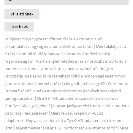
Vállalati hírek
Ipari hírek
Valójában milyen gyorsan töltheti fel az elektromos autó
akkumulátorát egy egyenáramú elektromos töltő?
|
Miért alakítja át a
60 kWh-s mobil töltőállomás az elektromos járművek töltési
rugalmasságát?
|
Miért elengedhetetlen a Tesla hordozható EV-töltő a
modern elektromos járművek tulajdonosai számára?
|
Hogyan
változtatja meg az AC falra szerelhető töltő a mindennapi elektromos
járművek töltési élményét?
|
Miért elengedhetetlen egy 65 kWh-s mobil
útmentő töltőállomás a modern elektromos járművek vészhelyzeti
támogatásához?
|
Mi a GBT V2L adapter és szerepe az elektromos
járművek tápegységében?
|
Hogyan javítja az elektronikus zár a modern
biztonsági rendszereket?
|
Miért van szüksége GBT–CCS2
adapterre?
|
Hogyan alakíthatja át a Type2 V2L adapter az elektromos
jármű teljesítményét?
|
Mi az a GB hordozható elektromos töltő?
|
Mi az