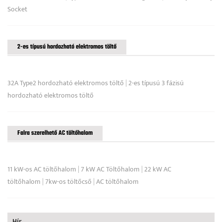
Socket
2-es típusú hordozható elektromos töltő
32A Type2 hordozható elektromos töltő
|
2-es típusú 3 fázisú
hordozható elektromos töltő
Falra szerelhető AC töltőhalom
11 kW-os AC töltőhalom
|
7 kW AC Töltőhalom
|
22 kW AC
töltőhalom
|
7kw-os töltőcső
|
AC töltőhalom
Hír