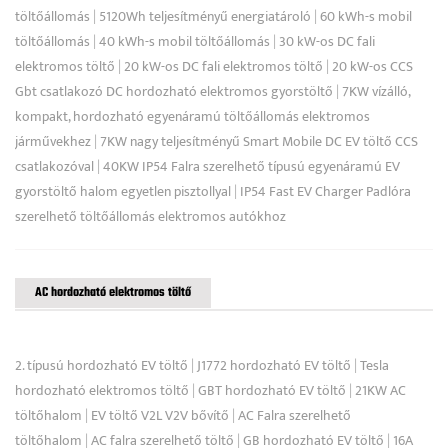
töltőállomás
|
5120Wh teljesítményű energiatároló
|
60 kWh-s mobil
töltőállomás
|
40 kWh-s mobil töltőállomás
|
30 kW-os DC fali
elektromos töltő
|
20 kW-os DC fali elektromos töltő
|
20 kW-os CCS
Gbt csatlakozó DC hordozható elektromos gyorstöltő
|
7KW vízálló,
kompakt, hordozható egyenáramú töltőállomás elektromos
járművekhez
|
7KW nagy teljesítményű Smart Mobile DC EV töltő CCS
csatlakozóval
|
40KW IP54 Falra szerelhető típusú egyenáramú EV
gyorstöltő halom egyetlen pisztollyal
|
IP54 Fast EV Charger Padlóra
szerelhető töltőállomás elektromos autókhoz
AC hordozható elektromos töltő
2. típusú hordozható EV töltő
|
J1772 hordozható EV töltő
|
Tesla
hordozható elektromos töltő
|
GBT hordozható EV töltő
|
21KW AC
töltőhalom
|
EV töltő V2L V2V bővítő
|
AC Falra szerelhető
töltőhalom
|
AC falra szerelhető töltő
|
GB hordozható EV töltő
|
16A