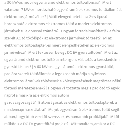
a 30 kW-os mobil egyenáramú elektromos töltőállomás?
|
Miért
válasszon 7 kW-os hordozható egyenáramú elektromos töltőállomást
elektromos járművéhez?
|
Mitől elengedhetetlen a 2-es típusú
hordozható elektromos elektromos töltő a modern elektromos
járművek tulajdonosai számára?
|
Hogyan forradalmasíthatják a falra
szerelt AC töltőcölöpök az elektromos járművek töltését?
|
Mi az
elektromos töltőadapter, és miért elengedhetetlen az elektromos
járművéhez?
|
Miért fektessen be egy DC EV gyorstöltőbe?
|
Miért az
egyenáramú elektromos töltő az intelligens választás a kereskedelmi
gyorstöltéshez?
|
A 60 kW-os egyenáramú elektromos gyorstöltő,
padlóra szerelt töltőállomás a legokosabb módja a nyilvános
elektromos járművek töltésének a költségvetésének megtörése nélkül
történő méretezésének?
|
Hogyan változtatta meg a padlótöltő egyik
napról a másikra az elektromos autóm
gazdaságosságát?
|
Biztonságosak az elektromos töltőadapterek a
mindennapi használatra?
|
Melyik egyenáramú elektromos töltő segít
abban, hogy több vezetőt szerezzek, és hamarabb profitáljak?
|
Mitől
működik a DC EV gyorstöltési projekt?
|
Mit tanultam, amikor a DC