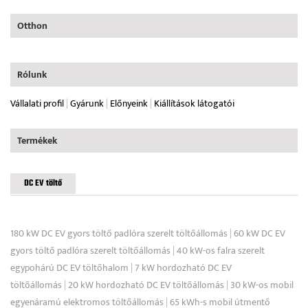
Otthon
Rólunk
Vállalati profil
|
Gyárunk
|
Előnyeink
|
Kiállítások látogatói
Termékek
DC EV töltő
180 kW DC EV gyors töltő padlóra szerelt töltőállomás
|
60 kW DC EV
gyors töltő padlóra szerelt töltőállomás
|
40 kW-os falra szerelt
egypohárú DC EV töltőhalom
|
7 kW hordozható DC EV
töltőállomás
|
20 kW hordozható DC EV töltőállomás
|
30 kW-os mobil
egyenáramú elektromos töltőállomás
|
65 kWh-s mobil útmentő