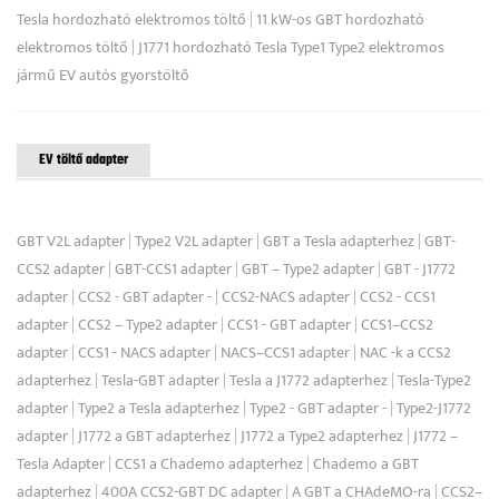
Tesla hordozható elektromos töltő
|
11 kW-os GBT hordozható
elektromos töltő
|
J1771 hordozható Tesla Type1 Type2 elektromos
jármű EV autós gyorstöltő
EV töltő adapter
GBT V2L adapter
|
Type2 V2L adapter
|
GBT a Tesla adapterhez
|
GBT-
CCS2 adapter
|
GBT-CCS1 adapter
|
GBT – Type2 adapter
|
GBT - J1772
adapter
|
CCS2 - GBT adapter -
|
CCS2-NACS adapter
|
CCS2 - CCS1
adapter
|
CCS2 – Type2 adapter
|
CCS1 - GBT adapter
|
CCS1–CCS2
adapter
|
CCS1 - NACS adapter
|
NACS–CCS1 adapter
|
NAC -k a CCS2
adapterhez
|
Tesla-GBT adapter
|
Tesla a J1772 adapterhez
|
Tesla-Type2
adapter
|
Type2 a Tesla adapterhez
|
Type2 - GBT adapter -
|
Type2-J1772
adapter
|
J1772 a GBT adapterhez
|
J1772 a Type2 adapterhez
|
J1772 –
Tesla Adapter
|
CCS1 a Chademo adapterhez
|
Chademo a GBT
adapterhez
|
400A CCS2-GBT DC adapter
|
A GBT a CHAdeMO-ra
|
CCS2–