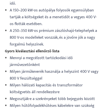
idő.
A 150–200 kW-os autópálya folyosók egyensúlyban
tartják a költségeket és a menetidőt a vegyes 400 V-
os flották esetében.
A 250–350 kW-os prémium zászlóshajó-telephelyek a
800 V-os modelleket vonzzák, és a jövőre jók a nagy
forgalmú helyszínek.
Gyors kiválasztási ellenőrző lista
Mennyi a megcélzott tartózkodási idő
járművezetőnként
Milyen járműkeverék használja a helyszínt 400 V vagy
800 V feszültséggel
Milyen hálózati kapacitás és transzformátor
költségvetés áll rendelkezésre
Megosztják-e a szekrényeket több bejegyzés között
Milyen hűtőfolyadékhűtéses kábelekre van szükség