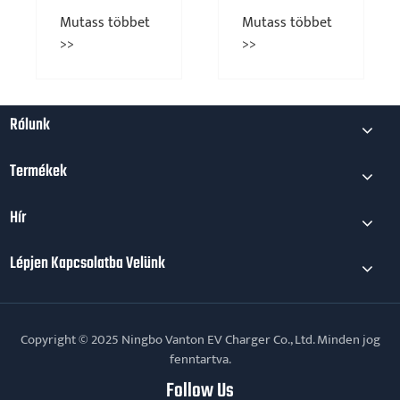
töltőadapterek
szerepe az
s többet
Mutass többet
Mutass töb
a mindennapi
elektromos
>>
>>
használatra?
járművek
tápegységé
Rólunk
Termékek
Hír
Lépjen Kapcsolatba Velünk
Copyright © 2025 Ningbo Vanton EV Charger Co., Ltd. Minden jog
fenntartva.
Follow Us