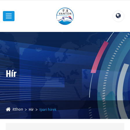
Hír
itthon
Hír
Ipari hírek