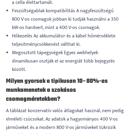
a cella élettartamát.
Feszültségablak kompatibilitás A nagyfeszültségű
800 V-os csomagok jobban ki tudják használni a 350
kW-os hardvert, mint a 400 V-os csomagok.
Hőkezelés Az akkumulátor és a kábel hőmérséklete
teljesítménycsökkenést válthat ki.
Megosztott tápegységek Egyes webhelyek
dinamikusan osztják el az energiát több bejegyzés
között.
Milyen gyorsak a tipikusan 10–80%-os
munkamenetek a szokásos
csomagméretekben?
A táblázat konzervatív valós átlagokat használ, nem pedig
elméleti csúcsokat. Az adatok a hagyományos 400 V-os
járműveket és a modern 800 V-os járműveket tükrözik