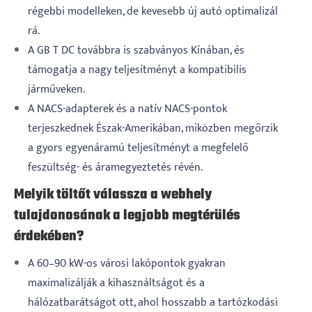
régebbi modelleken, de kevesebb új autó optimalizál
rá.
A GB T DC továbbra is szabványos Kínában, és
támogatja a nagy teljesítményt a kompatibilis
járműveken.
A NACS-adapterek és a natív NACS-pontok
terjeszkednek Észak-Amerikában, miközben megőrzik
a gyors egyenáramú teljesítményt a megfelelő
feszültség- és áramegyeztetés révén.
Melyik töltőt válassza a webhely
tulajdonosának a legjobb megtérülés
érdekében?
A 60–90 kW-os városi lakópontok gyakran
maximalizálják a kihasználtságot és a
hálózatbarátságot ott, ahol hosszabb a tartózkodási