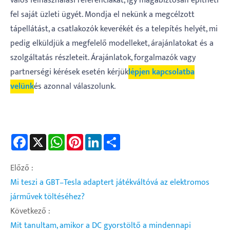
valós felhasználási referenciákat, így magabiztosan építheti
fel saját üzleti ügyét. Mondja el nekünk a megcélzott
tápellátást, a csatlakozók keverékét és a telepítés helyét, mi
pedig elküldjük a megfelelő modelleket, árajánlatokat és a
szolgáltatás részleteit. Árajánlatok, forgalmazók vagy
partnerségi kérések esetén kérjük
lépjen kapcsolatba
velünk
és azonnal válaszolunk.
Facebook
X
WhatsApp
Pinterest
LinkedIn
Share
Előző :
Mi teszi a GBT–Tesla adaptert játékváltóvá az elektromos
járművek töltéséhez?
Következő :
Mit tanultam, amikor a DC gyorstöltő a mindennapi