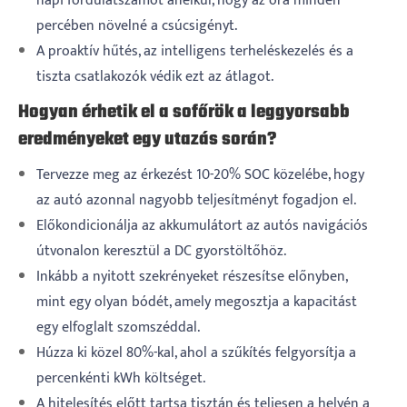
napi fordulatszámot anélkül, hogy az óra minden
percében növelné a csúcsigényt.
A proaktív hűtés, az intelligens terheléskezelés és a
tiszta csatlakozók védik ezt az átlagot.
Hogyan érhetik el a sofőrök a leggyorsabb
eredményeket egy utazás során?
Tervezze meg az érkezést 10-20% SOC közelébe, hogy
az autó azonnal nagyobb teljesítményt fogadjon el.
Előkondicionálja az akkumulátort az autós navigációs
útvonalon keresztül a DC gyorstöltőhöz.
Inkább a nyitott szekrényeket részesítse előnyben,
mint egy olyan bódét, amely megosztja a kapacitást
egy elfoglalt szomszéddal.
Húzza ki közel 80%-kal, ahol a szűkítés felgyorsítja a
percenkénti kWh költséget.
A hitelesítés előtt tartsa tisztán és teljesen a helyén a