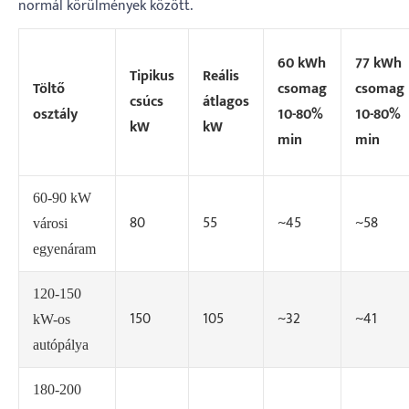
normál körülmények között.
60 kWh
77 kWh
Tipikus
Reális
Töltő
csomag
csomag
csúcs
átlagos
osztály
10-80%
10-80%
kW
kW
min
min
60-90 kW
80
55
~45
~58
városi
egyenáram
120-150
150
105
~32
~41
kW-os
autópálya
180-200