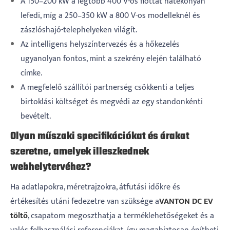
A 150–200 kW a legtöbb 400 V-os flottát hatékonyan
lefedi, míg a 250–350 kW a 800 V-os modelleknél és
zászlóshajó-telephelyeken világít.
Az intelligens helyszíntervezés és a hőkezelés
ugyanolyan fontos, mint a szekrény elején található
címke.
A megfelelő szállítói partnerség csökkenti a teljes
birtoklási költséget és megvédi az egy standonkénti
bevételt.
Olyan műszaki specifikációkat és árakat
szeretne, amelyek illeszkednek
webhelytervéhez?
Ha adatlapokra, méretrajzokra, átfutási időkre és
értékesítés utáni fedezetre van szüksége a
VANTON
DC EV
töltő
, csapatom megoszthatja a terméklehetőségeket és a