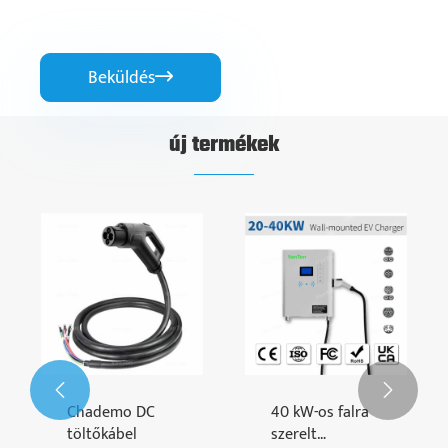
Beküldés

új termékek


Chademo DC
40 kW-os falra
töltőkábel
szerelt