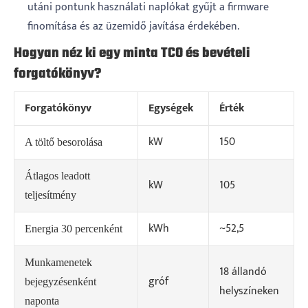
utáni pontunk használati naplókat gyűjt a firmware
finomítása és az üzemidő javítása érdekében.
Hogyan néz ki egy minta TCO és bevételi
forgatókönyv?
Forgatókönyv
Egységek
Érték
kW
150
A töltő besorolása
Átlagos leadott
kW
105
teljesítmény
kWh
~52,5
Energia 30 percenként
Munkamenetek
18 állandó
gróf
bejegyzésenként
helyszíneken
naponta