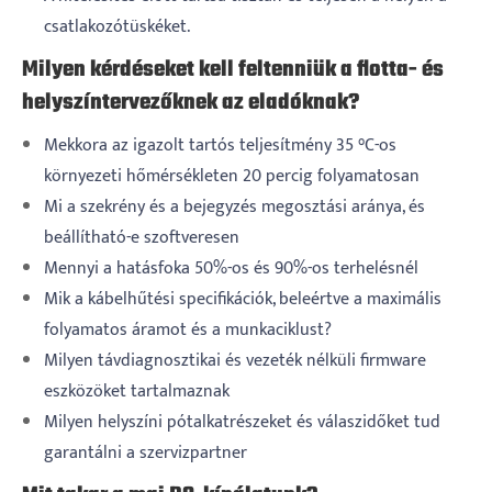
csatlakozótüskéket.
Milyen kérdéseket kell feltenniük a flotta- és
helyszíntervezőknek az eladóknak?
Mekkora az igazolt tartós teljesítmény 35 °C-os
környezeti hőmérsékleten 20 percig folyamatosan
Mi a szekrény és a bejegyzés megosztási aránya, és
beállítható-e szoftveresen
Mennyi a hatásfoka 50%-os és 90%-os terhelésnél
Mik a kábelhűtési specifikációk, beleértve a maximális
folyamatos áramot és a munkaciklust?
Milyen távdiagnosztikai és vezeték nélküli firmware
eszközöket tartalmaznak
Milyen helyszíni pótalkatrészeket és válaszidőket tud
garantálni a szervizpartner