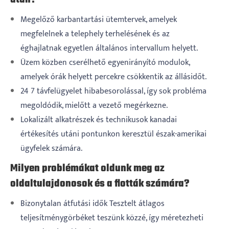
Megelőző karbantartási ütemtervek, amelyek
megfelelnek a telephely terhelésének és az
éghajlatnak egyetlen általános intervallum helyett.
Üzem közben cserélhető egyenirányító modulok,
amelyek órák helyett percekre csökkentik az állásidőt.
24 7 távfelügyelet hibabesorolással, így sok probléma
megoldódik, mielőtt a vezető megérkezne.
Lokalizált alkatrészek és technikusok kanadai
értékesítés utáni pontunkon keresztül észak-amerikai
ügyfelek számára.
Milyen problémákat oldunk meg az
oldaltulajdonosok és a flották számára?
Bizonytalan átfutási idők Tesztelt átlagos
teljesítménygörbéket teszünk közzé, így méretezheti