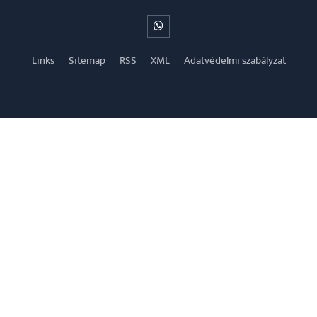
Links
Sitemap
RSS
XML
Adatvédelmi szabályzat