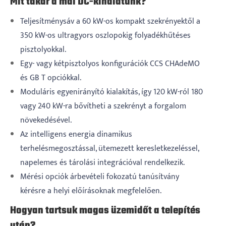
Mit takar a mai DC-kínálatunk?
Teljesítménysáv a 60 kW-os kompakt szekrényektől a
350 kW-os ultragyors oszlopokig folyadékhűtéses
pisztolyokkal.
Egy- vagy kétpisztolyos konfigurációk CCS CHAdeMO
és GB T opciókkal.
Moduláris egyenirányító kialakítás, így 120 kW-ról 180
vagy 240 kW-ra bővítheti a szekrényt a forgalom
növekedésével.
Az intelligens energia dinamikus
terhelésmegosztással, ütemezett keresletkezeléssel,
napelemes és tárolási integrációval rendelkezik.
Mérési opciók árbevételi fokozatú tanúsítvány
kérésre a helyi előírásoknak megfelelően.
Hogyan tartsuk magas üzemidőt a telepítés
után?