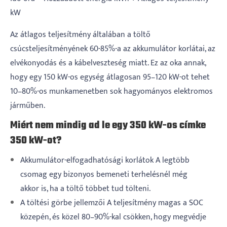
kW
Az átlagos teljesítmény általában a töltő
csúcsteljesítményének 60-85%-a az akkumulátor korlátai, az
elvékonyodás és a kábelveszteség miatt. Ez az oka annak,
hogy egy 150 kW-os egység átlagosan 95–120 kW-ot tehet
10–80%-os munkamenetben sok hagyományos elektromos
járműben.
Miért nem mindig ad le egy 350 kW-os címke
350 kW-ot?
Akkumulátor-elfogadhatósági korlátok A legtöbb
csomag egy bizonyos bemeneti terhelésnél még
akkor is, ha a töltő többet tud tölteni.
A töltési görbe jellemzői A teljesítmény magas a SOC
közepén, és közel 80–90%-kal csökken, hogy megvédje