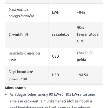
Napi energia
kWh
~945
bejegyzésenként
98%
százalékos
távirányítóval
Üzemidő cél
O M
Csak 0,10
Szemléltető árrés per
USD
példa
kWh
Napi bruttó árrés
USD
~94.50
posztonként
Miért számít
Az átlagos teljesítmény 90 kW-ról 105 kW-ra történő
emelése csökkenti a munkameneti időt és növeli a