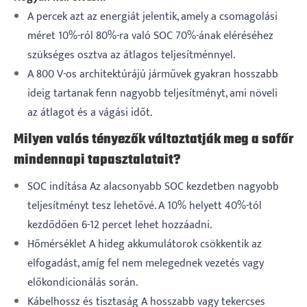
A percek azt az energiát jelentik, amely a csomagolási
méret 10%-ról 80%-ra való SOC 70%-ának eléréséhez
szükséges osztva az átlagos teljesítménnyel.
A 800 V-os architektúrájú járművek gyakran hosszabb
ideig tartanak fenn nagyobb teljesítményt, ami növeli
az átlagot és a vágási időt.
Milyen valós tényezők változtatják meg a sofőr
mindennapi tapasztalatait?
SOC indítása Az alacsonyabb SOC kezdetben nagyobb
teljesítményt tesz lehetővé. A 10% helyett 40%-tól
kezdődően 6-12 percet lehet hozzáadni.
Hőmérséklet A hideg akkumulátorok csökkentik az
elfogadást, amíg fel nem melegednek vezetés vagy
előkondicionálás során.
Kábelhossz és tisztaság A hosszabb vagy tekercses