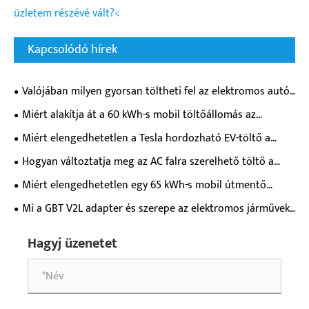
üzletem részévé vált?<
Kapcsolódó hírek
Valójában milyen gyorsan töltheti fel az elektromos autó
akkumulátorát egy egyenáramú elektromos töltő?
Miért alakítja át a 60 kWh-s mobil töltőállomás az
elektromos járművek töltési rugalmasságát?
Miért elengedhetetlen a Tesla hordozható EV-töltő a
modern elektromos járművek tulajdonosai számára?
Hogyan változtatja meg az AC falra szerelhető töltő a
mindennapi elektromos járművek töltési élményét?
Miért elengedhetetlen egy 65 kWh-s mobil útmentő
töltőállomás a modern elektromos járművek vészhelyzeti
Mi a GBT V2L adapter és szerepe az elektromos járművek
támogatásához?
tápegységében?
Hagyj üzenetet