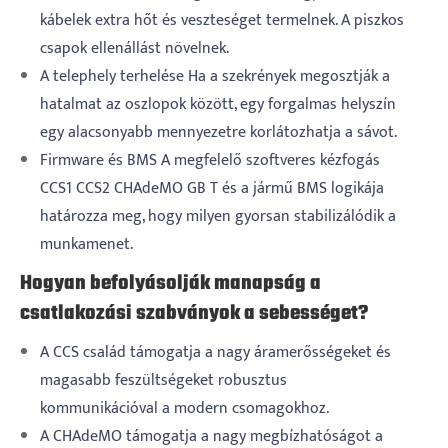
kábelek extra hőt és veszteséget termelnek. A piszkos
csapok ellenállást növelnek.
A telephely terhelése Ha a szekrények megosztják a
hatalmat az oszlopok között, egy forgalmas helyszín
egy alacsonyabb mennyezetre korlátozhatja a sávot.
Firmware és BMS A megfelelő szoftveres kézfogás
CCS1 CCS2 CHAdeMO GB T és a jármű BMS logikája
határozza meg, hogy milyen gyorsan stabilizálódik a
munkamenet.
Hogyan befolyásolják manapság a
csatlakozási szabványok a sebességet?
A CCS család támogatja a nagy áramerősségeket és
magasabb feszültségeket robusztus
kommunikációval a modern csomagokhoz.
A CHAdeMO támogatja a nagy megbízhatóságot a