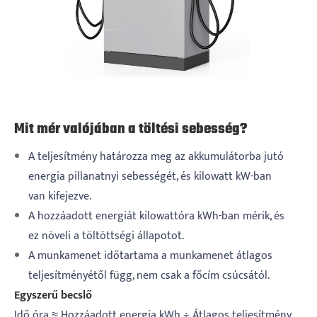
Mit mér valójában a töltési sebesség?
A teljesítmény határozza meg az akkumulátorba jutó
energia pillanatnyi sebességét, és kilowatt kW-ban
van kifejezve.
A hozzáadott energiát kilowattóra kWh-ban mérik, és
ez növeli a töltöttségi állapotot.
A munkamenet időtartama a munkamenet átlagos
teljesítményétől függ, nem csak a főcím csúcsától.
Egyszerű becslő
Idő óra ≈ Hozzáadott energia kWh ÷ Átlagos teljesítmény