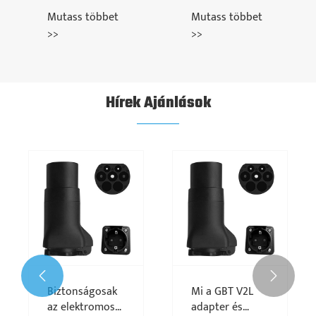
egypohárú DC
Mutass többet
Mutass többet
S
EV töltőhalom
>>
>>
Hírek Ajánlások


be kerül
Biztonságosak
Mi a GBT V2
ési halom?
az elektromos
adapter és