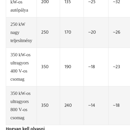
200
135
~25
~32
kW-os
autópálya
250 kW
250
170
~20
~26
nagy
teljesítmény
350 kW-os
ultragyors
350
190
~18
~23
400 V-os
csomag
350 kW-os
ultragyors
350
240
~14
~18
800 V-os
csomag
Hogyan kell olvasni