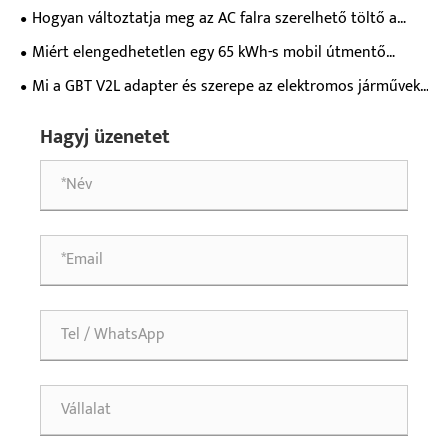
modern elektromos járművek tulajdonosai számára?
Hogyan változtatja meg az AC falra szerelhető töltő a
mindennapi elektromos járművek töltési élményét?
Miért elengedhetetlen egy 65 kWh-s mobil útmentő
töltőállomás a modern elektromos járművek vészhelyzeti
Mi a GBT V2L adapter és szerepe az elektromos járművek
támogatásához?
tápegységében?
Hagyj üzenetet