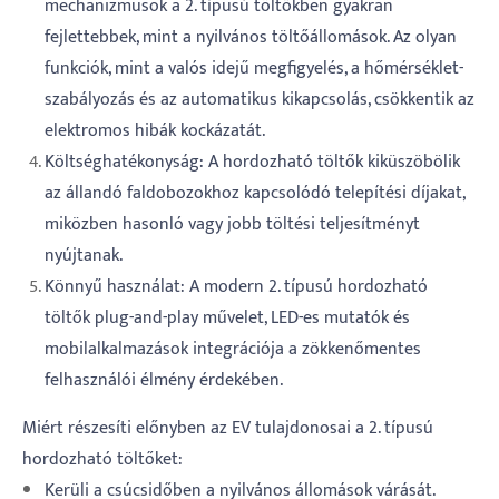
mechanizmusok a 2. típusú töltőkben gyakran
fejlettebbek, mint a nyilvános töltőállomások. Az olyan
funkciók, mint a valós idejű megfigyelés, a hőmérséklet-
szabályozás és az automatikus kikapcsolás, csökkentik az
elektromos hibák kockázatát.
Költséghatékonyság: A hordozható töltők kiküszöbölik
az állandó faldobozokhoz kapcsolódó telepítési díjakat,
miközben hasonló vagy jobb töltési teljesítményt
nyújtanak.
Könnyű használat: A modern 2. típusú hordozható
töltők plug-and-play művelet, LED-es mutatók és
mobilalkalmazások integrációja a zökkenőmentes
felhasználói élmény érdekében.
Miért részesíti előnyben az EV tulajdonosai a 2. típusú
hordozható töltőket:
Kerüli a csúcsidőben a nyilvános állomások várását.