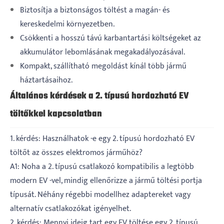
Biztosítja a biztonságos töltést a magán- és
kereskedelmi környezetben.
Csökkenti a hosszú távú karbantartási költségeket az
akkumulátor lebomlásának megakadályozásával.
Kompakt, szállítható megoldást kínál több jármű
háztartásaihoz.
Általános kérdések a 2. típusú hordozható EV
töltőkkel kapcsolatban
1. kérdés: Használhatok -e egy 2. típusú hordozható EV
töltőt az összes elektromos járműhöz?
A1: Noha a 2. típusú csatlakozó kompatibilis a legtöbb
modern EV -vel, mindig ellenőrizze a jármű töltési portja
típusát. Néhány régebbi modellhez adaptereket vagy
alternatív csatlakozókat igényelhet.
2. kérdés: Mennyi ideig tart egy EV töltése egy 2. típusú