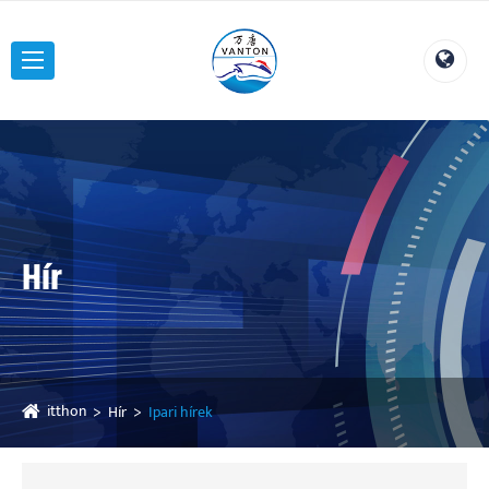
Hír
itthon
Hír
Ipari hírek