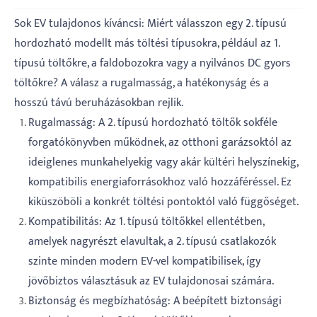
Sok EV tulajdonos kíváncsi: Miért válasszon egy 2. típusú
hordozható modellt más töltési típusokra, például az 1.
típusú töltőkre, a faldobozokra vagy a nyilvános DC gyors
töltőkre? A válasz a rugalmasság, a hatékonyság és a
hosszú távú beruházásokban rejlik.
Rugalmasság: A 2. típusú hordozható töltők sokféle
forgatókönyvben működnek, az otthoni garázsoktól az
ideiglenes munkahelyekig vagy akár kültéri helyszínekig,
kompatibilis energiaforrásokhoz való hozzáféréssel. Ez
kiküszöböli a konkrét töltési pontoktól való függőséget.
Kompatibilitás: Az 1. típusú töltőkkel ellentétben,
amelyek nagyrészt elavultak, a 2. típusú csatlakozók
szinte minden modern EV-vel kompatibilisek, így
jövőbiztos választásuk az EV tulajdonosai számára.
Biztonság és megbízhatóság: A beépített biztonsági