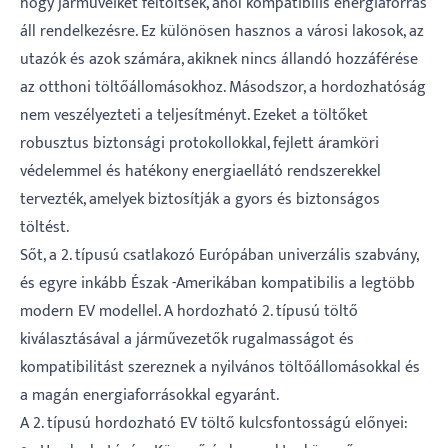
hogy járműveiket feltöltsék, ahol kompatibilis energiaforrás
áll rendelkezésre. Ez különösen hasznos a városi lakosok, az
utazók és azok számára, akiknek nincs állandó hozzáférése
az otthoni töltőállomásokhoz. Másodszor, a hordozhatóság
nem veszélyezteti a teljesítményt. Ezeket a töltőket
robusztus biztonsági protokollokkal, fejlett áramköri
védelemmel és hatékony energiaellátó rendszerekkel
tervezték, amelyek biztosítják a gyors és biztonságos
töltést.
Sőt, a 2. típusú csatlakozó Európában univerzális szabvány,
és egyre inkább Észak -Amerikában kompatibilis a legtöbb
modern EV modellel. A hordozható 2. típusú töltő
kiválasztásával a járművezetők rugalmasságot és
kompatibilitást szereznek a nyilvános töltőállomásokkal és
a magán energiaforrásokkal egyaránt.
A 2. típusú hordozható EV töltő kulcsfontosságú előnyei: