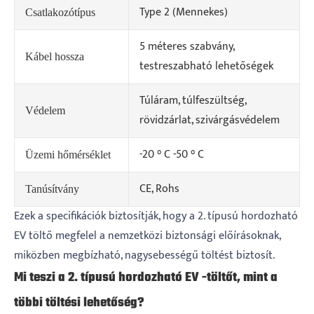
Type 2 (Mennekes)
Csatlakozótípus
5 méteres szabvány,
Kábel hossza
testreszabható lehetőségek
Túláram, túlfeszültség,
Védelem
rövidzárlat, szivárgásvédelem
-20 ° C -50 ° C
Üzemi hőmérséklet
CE, Rohs
Tanúsítvány
Ezek a specifikációk biztosítják, hogy a 2. típusú hordozható
EV töltő megfelel a nemzetközi biztonsági előírásoknak,
miközben megbízható, nagysebességű töltést biztosít.
Mi teszi a 2. típusú hordozható EV -töltőt, mint a
többi töltési lehetőség?