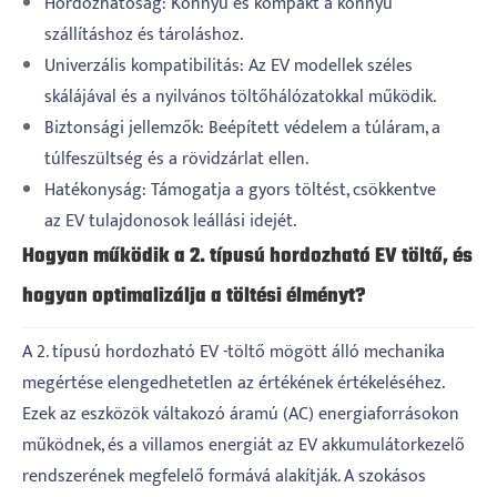
Hordozhatóság: Könnyű és kompakt a könnyű
szállításhoz és tároláshoz.
Univerzális kompatibilitás: Az EV modellek széles
skálájával és a nyilvános töltőhálózatokkal működik.
Biztonsági jellemzők: Beépített védelem a túláram, a
túlfeszültség és a rövidzárlat ellen.
Hatékonyság: Támogatja a gyors töltést, csökkentve
az EV tulajdonosok leállási idejét.
Hogyan működik a 2. típusú hordozható EV töltő, és
hogyan optimalizálja a töltési élményt?
A 2. típusú hordozható EV -töltő mögött álló mechanika
megértése elengedhetetlen az értékének értékeléséhez.
Ezek az eszközök váltakozó áramú (AC) energiaforrásokon
működnek, és a villamos energiát az EV akkumulátorkezelő
rendszerének megfelelő formává alakítják. A szokásos