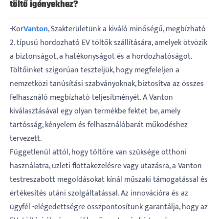
töltő igényekhez?
-Kor
Vanton
, Szakterületünk a kiváló minőségű, megbízható
2. típusú hordozható EV töltők szállítására, amelyek ötvözik
a biztonságot, a hatékonyságot és a hordozhatóságot.
Töltőinket szigorúan teszteljük, hogy megfeleljen a
nemzetközi tanúsítási szabványoknak, biztosítva az összes
felhasználó megbízható teljesítményét. A Vanton
kiválasztásával egy olyan termékbe fektet be, amely
tartósság, kényelem és felhasználóbarát működéshez
tervezett.
Függetlenül attól, hogy töltőre van szüksége otthoni
használatra, üzleti flottakezelésre vagy utazásra, a Vanton
testreszabott megoldásokat kínál műszaki támogatással és
értékesítés utáni szolgáltatással. Az innovációra és az
ügyfél -elégedettségre összpontosítunk garantálja, hogy az