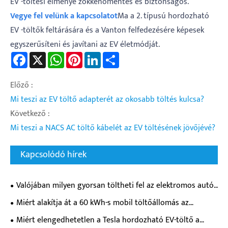
EV -töltési élménye zökkenőmentes és biztonságos.
Vegye fel velünk a kapcsolatot
Ma a 2. típusú hordozható
EV -töltők feltárására és a Vanton felfedezésére képesek
egyszerűsíteni és javítani az EV életmódját.
Facebook
X
WhatsApp
Pinterest
LinkedIn
Share
Előző :
Mi teszi az EV töltő adapterét az okosabb töltés kulcsa?
Következő :
Mi teszi a NACS AC töltő kábelét az EV töltésének jövőjévé?
Kapcsolódó hírek
Valójában milyen gyorsan töltheti fel az elektromos autó
akkumulátorát egy egyenáramú elektromos töltő?
Miért alakítja át a 60 kWh-s mobil töltőállomás az
elektromos járművek töltési rugalmasságát?
Miért elengedhetetlen a Tesla hordozható EV-töltő a