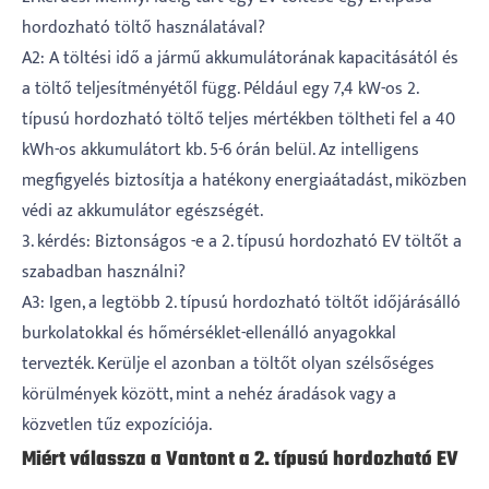
hordozható töltő használatával?
A2: A töltési idő a jármű akkumulátorának kapacitásától és
a töltő teljesítményétől függ. Például egy 7,4 kW-os 2.
típusú hordozható töltő teljes mértékben töltheti fel a 40
kWh-os akkumulátort kb. 5-6 órán belül. Az intelligens
megfigyelés biztosítja a hatékony energiaátadást, miközben
védi az akkumulátor egészségét.
3. kérdés: Biztonságos -e a 2. típusú hordozható EV töltőt a
szabadban használni?
A3: Igen, a legtöbb 2. típusú hordozható töltőt időjárásálló
burkolatokkal és hőmérséklet-ellenálló anyagokkal
tervezték. Kerülje el azonban a töltőt olyan szélsőséges
körülmények között, mint a nehéz áradások vagy a
közvetlen tűz expozíciója.
Miért válassza a Vantont a 2. típusú hordozható EV