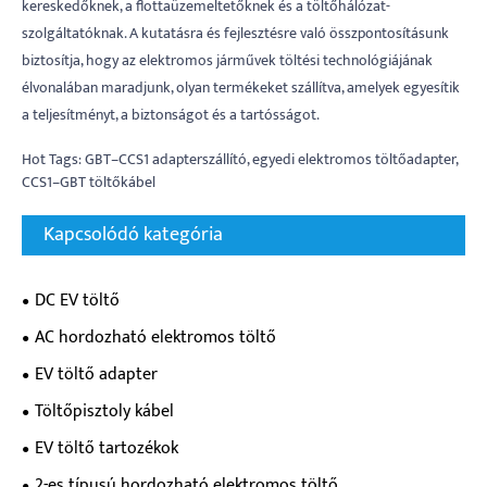
kereskedőknek, a flottaüzemeltetőknek és a töltőhálózat-
szolgáltatóknak. A kutatásra és fejlesztésre való összpontosításunk
biztosítja, hogy az elektromos járművek töltési technológiájának
élvonalában maradjunk, olyan termékeket szállítva, amelyek egyesítik
a teljesítményt, a biztonságot és a tartósságot.
Hot Tags: GBT–CCS1 adapterszállító, egyedi elektromos töltőadapter,
CCS1–GBT töltőkábel
Kapcsolódó kategória
DC EV töltő
AC hordozható elektromos töltő
EV töltő adapter
Töltőpisztoly kábel
EV töltő tartozékok
2-es típusú hordozható elektromos töltő