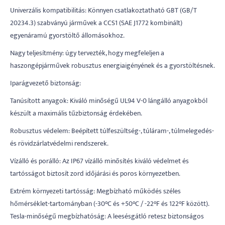
Univerzális kompatibilitás: Könnyen csatlakoztatható GBT (GB/T
20234.3) szabványú járművek a CCS1 (SAE J1772 kombinált)
egyenáramú gyorstöltő állomásokhoz.
Nagy teljesítmény: úgy tervezték, hogy megfeleljen a
haszongépjárművek robusztus energiaigényének és a gyorstöltésnek.
Iparágvezető biztonság:
Tanúsított anyagok: Kiváló minőségű UL94 V-0 lángálló anyagokból
készült a maximális tűzbiztonság érdekében.
Robusztus védelem: Beépített túlfeszültség-, túláram-, túlmelegedés-
és rövidzárlatvédelmi rendszerek.
Vízálló és porálló: Az IP67 vízálló minősítés kiváló védelmet és
tartósságot biztosít zord időjárási és poros környezetben.
Extrém környezeti tartósság: Megbízható működés széles
hőmérséklet-tartományban (-30°C és +50°C / -22°F és 122°F között).
Tesla-minőségű megbízhatóság: A leesésgátló retesz biztonságos