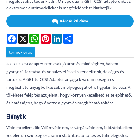
megoldásokat tudunk adni. Mint például a GBT–CCS1 adapterünk, az
elektromos autómodelleket is megfelelőnek tekinthetjük.
Kérdés küldése
Facebook
X
WhatsApp
Pinterest
LinkedIn
Share
termékleírás
A GBT–CCS1 adapter nem csak jó áron és minőségben, hanem
gyönyörű formával és vonalvezetéssel is rendelkezik, de céges és
tartós is. A GBT to CCS1 Adapter anyaga kiváló minőségű és
megbízható anyagból készül, amely égésgátlót is figyelembe vesz. A
tökéletes felépítés azt jelenti, hogy könnyen kezelhető és telepíthető,
és barátságos, hogy élvezze a gyors és megbízható töltést.
Előnyök
Védelmi jellemzők: Villámvédelem, szivárgásvédelem, földzárlat elleni
védelem, feszültség és áram instabilitás, túltöltés és túlmelegedés.