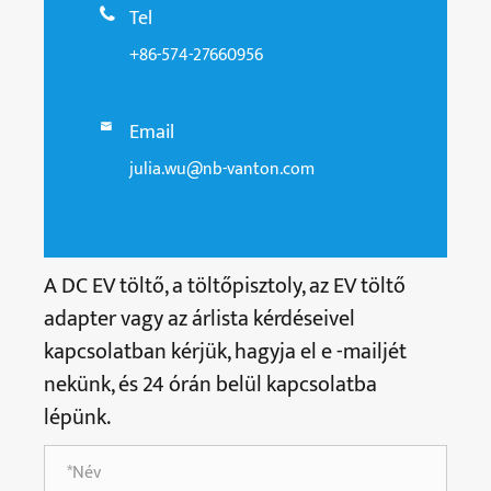
Tel

+86-574-27660956
Email

julia.wu@nb-vanton.com
A DC EV töltő, a töltőpisztoly, az EV töltő
adapter vagy az árlista kérdéseivel
kapcsolatban kérjük, hagyja el e -mailjét
nekünk, és 24 órán belül kapcsolatba
lépünk.