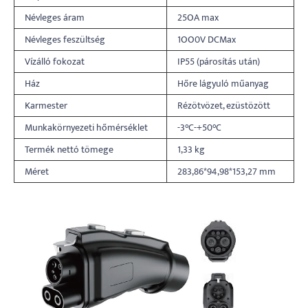
Névleges áram
25OA max
Névleges feszültség
1OO0V DCMax
Vízálló fokozat
IP55 (párosítás után)
Ház
Hőre lágyuló műanyag
Karmester
Rézötvözet, ezüstözött
Munkakörnyezeti hőmérséklet
-3°C-+50°C
Termék nettó tömege
1,33 kg
Méret
283,86*94,98*153,27 mm