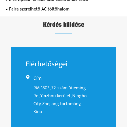
Falra szerelhető AC töltőhalom
Kérdés küldése
Elérhetőségei
Cím

RM 1803, 72. szám, Yueming
Rd, Yinzhou kerület, Ningbo
City, Zhejiang tartomány,
Kína