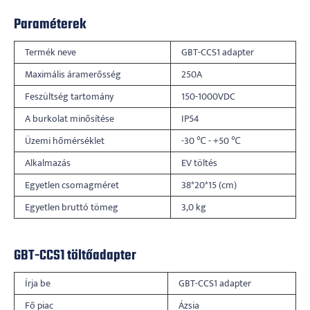
Paraméterek
Termék neve
GBT-CCS1 adapter
Maximális áramerősség
250A
Feszültség tartomány
150-1000VDC
A burkolat minősítése
IP54
Üzemi hőmérséklet
-30 ℃ - +50 ℃
Alkalmazás
EV töltés
Egyetlen csomagméret
38*20*15 (cm)
Egyetlen bruttó tömeg
3,0 kg
GBT-CCS1 töltőadapter
Írja be
GBT-CCS1 adapter
Fő piac
Ázsia