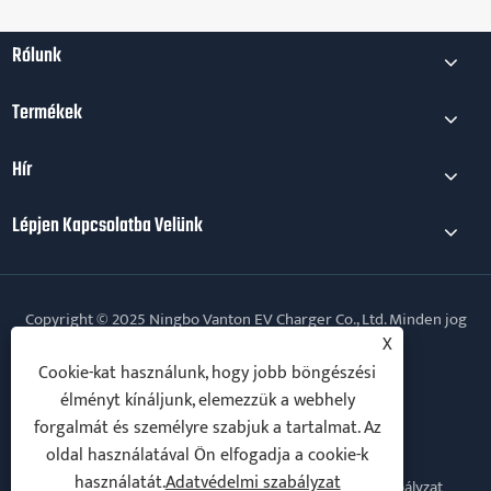
Rólunk
Termékek
Hír
Lépjen Kapcsolatba Velünk
Copyright © 2025 Ningbo Vanton EV Charger Co., Ltd. Minden jog
fenntartva.
X
Cookie-kat használunk, hogy jobb böngészési
Follow Us
élményt kínáljunk, elemezzük a webhely
forgalmát és személyre szabjuk a tartalmat. Az
oldal használatával Ön elfogadja a cookie-k
használatát.
Adatvédelmi szabályzat
Links
Sitemap
RSS
XML
Adatvédelmi szabályzat