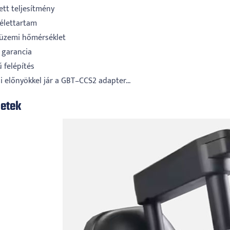
ett teljesítmény
 élettartam
 üzemi hőmérséklet
 garancia
 felépítés
i előnyökkel jár a GBT–CCS2 adapter...
letek