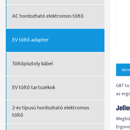
AC hordozható elektromos töltő
EV töltő adapter
Töltőpisztoly kábel
term
GBT to
EV töltő tartozékok
az erg
Jell
2-es típusú hordozható elektromos
töltő
Megbíz
Ergono