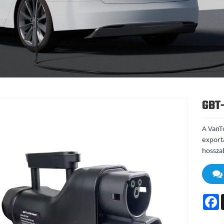
GBT
A VanT
export
hosszab
F