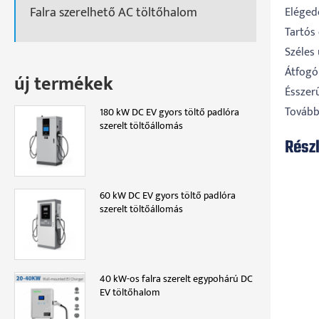
Falra szerelhető AC töltőhalom
Eléged
Tartós
Széles
Átfogó
új termékek
Ésszerű
Tovább
180 kW DC EV gyors töltő padlóra
szerelt töltőállomás
Rész
60 kW DC EV gyors töltő padlóra
szerelt töltőállomás
40 kW-os falra szerelt egypohárú DC
EV töltőhalom