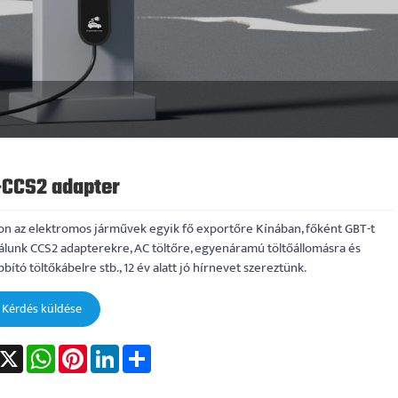
-CCS2 adapter
on az elektromos járművek egyik fő exportőre Kínában, főként GBT-t
álunk CCS2 adapterekre, AC töltőre, egyenáramú töltőállomásra és
bító töltőkábelre stb., 12 év alatt jó hírnevet szereztünk.
Kérdés küldése
acebook
X
WhatsApp
Pinterest
LinkedIn
Share