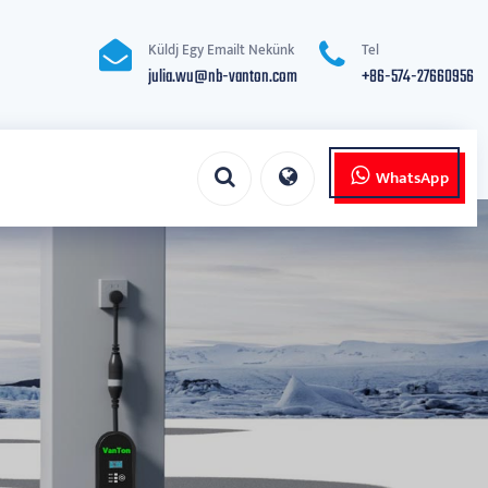
Küldj Egy Emailt Nekünk
Tel
julia.wu@nb-vanton.com
+86-574-27660956
WhatsApp