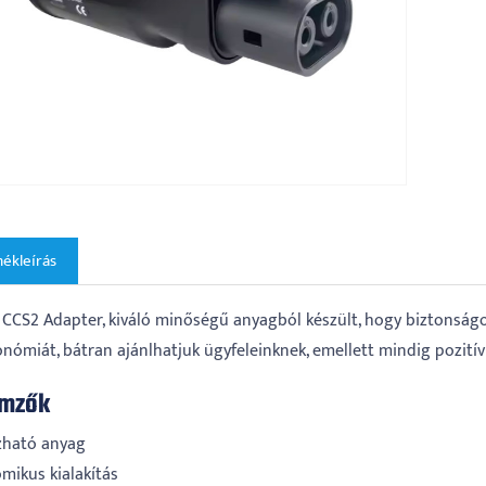
ékleírás
 CCS2 Adapter, kiváló minőségű anyagból készült, hogy biztonságos 
onómiát, bátran ajánlhatjuk ügyfeleinknek, emellett mindig pozití
emzők
ható anyag
mikus kialakítás