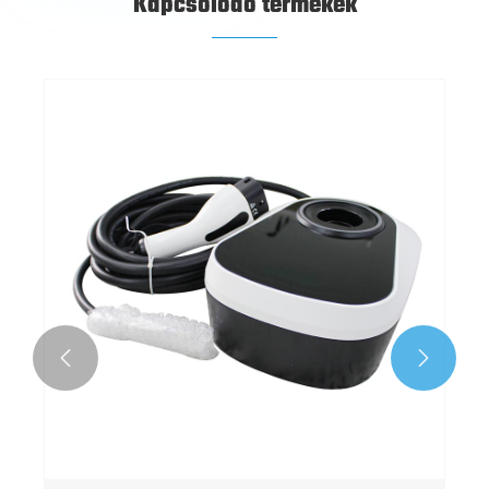
Kapcsolódó termékek
22 kW AC töltőhalom
Mutass többet >>

