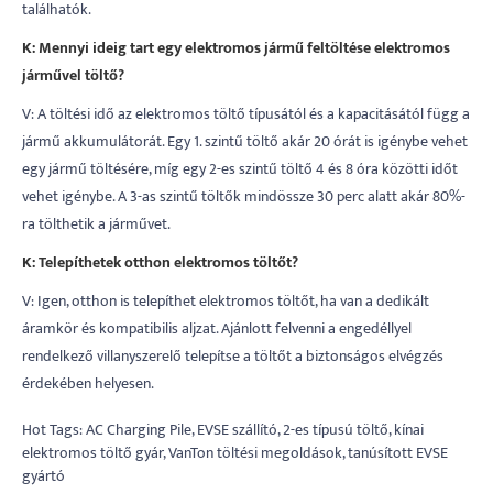
találhatók.
K: Mennyi ideig tart egy elektromos jármű feltöltése elektromos
járművel töltő?
V: A töltési idő az elektromos töltő típusától és a kapacitásától függ a
jármű akkumulátorát. Egy 1. szintű töltő akár 20 órát is igénybe vehet
egy jármű töltésére, míg egy 2-es szintű töltő 4 és 8 óra közötti időt
vehet igénybe. A 3-as szintű töltők mindössze 30 perc alatt akár 80%-
ra tölthetik a járművet.
K: Telepíthetek otthon elektromos töltőt?
V: Igen, otthon is telepíthet elektromos töltőt, ha van a dedikált
áramkör és kompatibilis aljzat. Ajánlott felvenni a engedéllyel
rendelkező villanyszerelő telepítse a töltőt a biztonságos elvégzés
érdekében helyesen.
Hot Tags: AC Charging Pile, EVSE szállító, 2-es típusú töltő, kínai
elektromos töltő gyár, VanTon töltési megoldások, tanúsított EVSE
gyártó