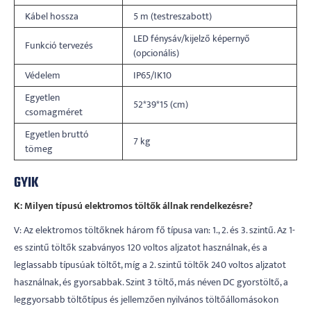
Kábel hossza
5 m (testreszabott)
LED fénysáv/kijelző képernyő
Funkció tervezés
(opcionális)
Védelem
IP65/IK10
Egyetlen
52*39*15 (cm)
csomagméret
Egyetlen bruttó
7 kg
tömeg
GYIK
K: Milyen típusú elektromos töltők állnak rendelkezésre?
V: Az elektromos töltőknek három fő típusa van: 1., 2. és 3. szintű. Az 1-
es szintű töltők szabványos 120 voltos aljzatot használnak, és a
leglassabb típusúak töltőt, míg a 2. szintű töltők 240 voltos aljzatot
használnak, és gyorsabbak. Szint 3 töltő, más néven DC gyorstöltő, a
leggyorsabb töltőtípus és jellemzően nyilvános töltőállomásokon