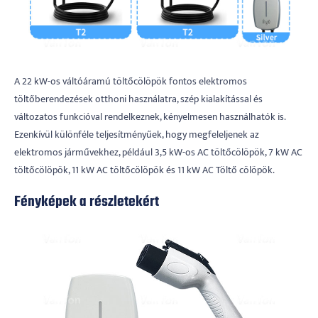
A 22 kW-os váltóáramú töltőcölöpök fontos elektromos
töltőberendezések otthoni használatra, szép kialakítással és
változatos funkcióval rendelkeznek, kényelmesen használhatók is.
Ezenkívül különféle teljesítményűek, hogy megfeleljenek az
elektromos járművekhez, például 3,5 kW-os AC töltőcölöpök, 7 kW AC
töltőcölöpök, 11 kW AC töltőcölöpök és 11 kW AC Töltő cölöpök.
Fényképek a részletekért