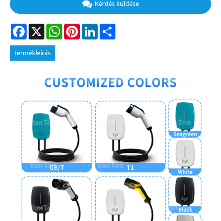
Kérdés küldése
Facebook
X
WhatsApp
Pinterest
LinkedIn
Share
termékleírás