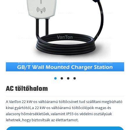
AC töltőhalom
A VanTon 22 kW-os váltóáramú töltőcsövet tud szállítani megbízható
kínai gyártótól, a 22 kW-os váltóáramú töltőcölöpök magas és
alacsony hőmérsékletűek, valamint IP55-ös védelmi osztályúak
lehetnek, hogy biztosítsák az élettartamot.