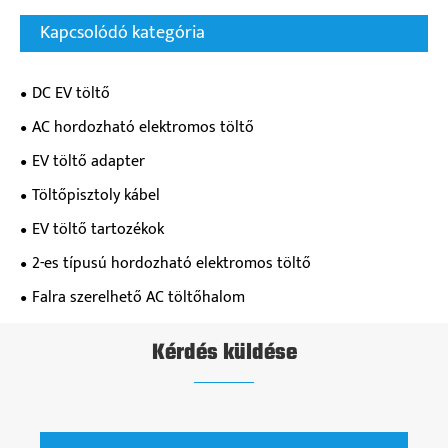
Kapcsolódó kategória
DC EV töltő
AC hordozható elektromos töltő
EV töltő adapter
Töltőpisztoly kábel
EV töltő tartozékok
2-es típusú hordozható elektromos töltő
Falra szerelhető AC töltőhalom
Kérdés küldése