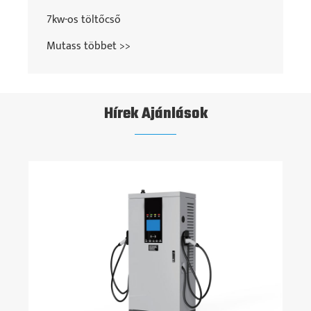
Hírek Ajánlások
Hogyan lehet választani az elektromos
járművek ACV és DC EV töltője között?
Mutass többet >>