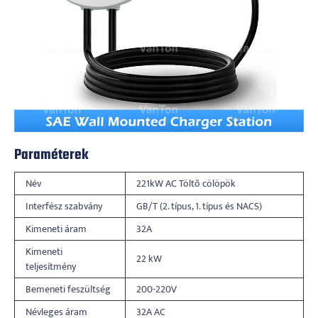
Paraméterek
Név
221kW AC Töltő cölöpök
Interfész szabvány
GB/T (2. típus, 1. típus és NACS)
Kimeneti áram
32A
Kimeneti
22 kW
teljesítmény
Bemeneti feszültség
200-220V
Névleges áram
32A AC