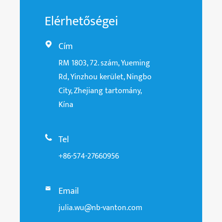
Elérhetőségei
Cím

RM 1803, 72. szám, Yueming
Rd, Yinzhou kerület, Ningbo
City, Zhejiang tartomány,
Kína
Tel

+86-574-27660956
Email

julia.wu@nb-vanton.com