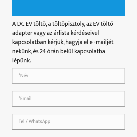
A DC EV töltő, a töltőpisztoly, az EV töltő
adapter vagy az árlista kérdéseivel
kapcsolatban kérjük, hagyja el e -mailjét
nekünk, és 24 órán belül kapcsolatba
lépünk.